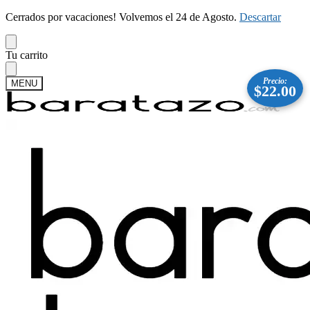
Cerrados por vacaciones! Volvemos el 24 de Agosto.
Descartar
Skip
Skip
Tu carrito
to
to
navigation
content
Precio:
MENU
$
22.00
Buscar
Buscar
por:
Mi cuenta