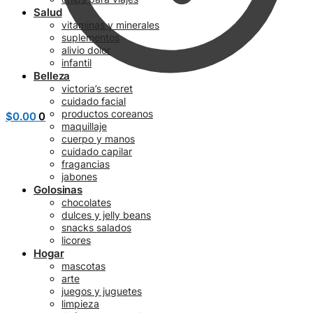
Salud
vitaminas y minerales
suplementos
alivio dolor
infantil
Belleza
victoria’s secret
cuidado facial
productos coreanos
$
0.00
0
maquillaje
cuerpo y manos
cuidado capilar
fragancias
jabones
Golosinas
chocolates
dulces y jelly beans
snacks salados
licores
Hogar
mascotas
arte
juegos y juguetes
limpieza