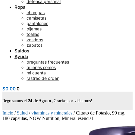
defensa personal
Ropa
chompas
camisetas
pantalones
pijamas
toallas
vestidos
zapatos
Saldos
Ayuda
preguntas frecuentes
quienes somos
mi cuenta
rastreo de orden
$
0.00
0
Regresamos el
24 de Agosto
¡Gracias por visitarnos!
Inicio
/
Salud
/
vitaminas y minerales
/
Citrato de Potasio, 99 mg,
180 capsulas, NOW Nutrition, Mineral esencial