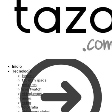
Ir a pagar
Inicio
Tecnología
laptops
tablets y ipads
celulares
smartwatch
videojuegos
audio
video
fotografía
chips para viajes