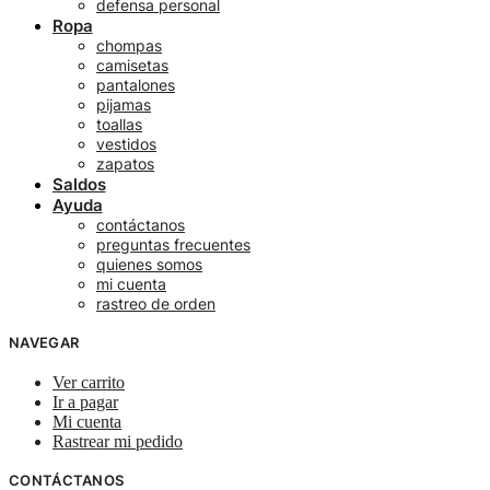
defensa personal
Ropa
chompas
camisetas
pantalones
pijamas
toallas
vestidos
zapatos
Saldos
Ayuda
contáctanos
preguntas frecuentes
quienes somos
mi cuenta
rastreo de orden
NAVEGAR
Ver carrito
Ir a pagar
Mi cuenta
Rastrear mi pedido
CONTÁCTANOS