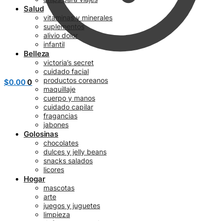
Salud
vitaminas y minerales
suplementos
alivio dolor
infantil
Belleza
victoria’s secret
cuidado facial
productos coreanos
$
0.00
0
maquillaje
cuerpo y manos
cuidado capilar
fragancias
jabones
Golosinas
chocolates
dulces y jelly beans
snacks salados
licores
Hogar
mascotas
arte
juegos y juguetes
limpieza