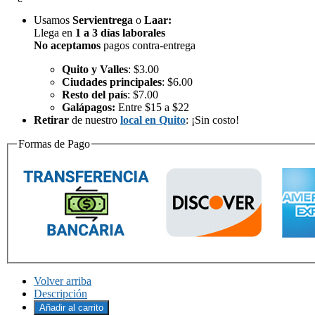
cantidad
caramelos
Usamos
Servientrega
o
Laar
:
americanos
Llega en
1 a 3 días laborales
mentolados
No aceptamos
pagos contra-entrega
para
la
Quito y Valles
: $3.00
tos
Ciudades principales
: $6.00
sabor
Resto del país
: $7.00
miel
Galápagos:
Entre $15 a $22
y
Retirar
de nuestro
local en Quito
: ¡Sin costo!
limón,
Honey
Formas de Pago
Lemon,
Cough
&
Throat
Relief
cantidad
Volver arriba
Descripción
Añadir al carrito