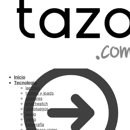
Ir a pagar
Inicio
Tecnología
laptops
tablets y ipads
celulares
smartwatch
videojuegos
audio
video
fotografía
chips para viajes