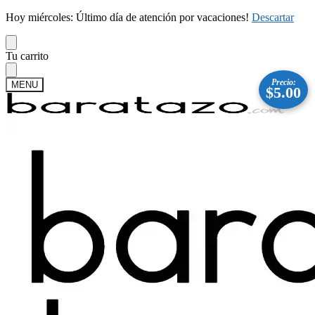
Hoy miércoles: Último día de atención por vacaciones!
Descartar
Skip
Skip
Tu carrito
to
to
navigation
content
Precio:
MENU
$
5.00
Buscar
Buscar
por:
Mi cuenta