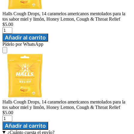
Halls Cough Drops, 14 caramelos americanos mentolados para la
tos sabor miel y limón, Honey Lemon, Cough & Throat Relief
$
5.00
Halls
Cough
Añadir al carrito
Drops,
Pídelo por WhatsApp
14
caramelos
Añadir
americanos
al
mentolados
carrito
para
la
tos
sabor
miel
y
limón,
Halls Cough Drops, 14 caramelos americanos mentolados para la
Honey
tos sabor miel y limón, Honey Lemon, Cough & Throat Relief
Lemon,
$
5.00
Cough
Halls
&
Cough
Añadir al carrito
Throat
Drops,
Relief
¿Cuánto cuesta el envío?
14