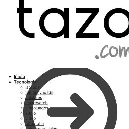
Ir a pagar
Inicio
Tecnología
laptops
tablets y ipads
celulares
smartwatch
videojuegos
audio
video
fotografía
chips para viajes