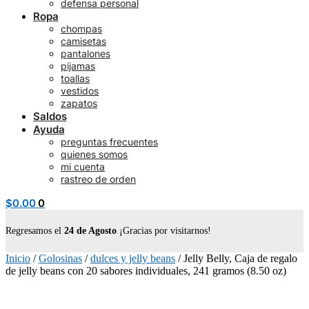
defensa personal
Ropa
chompas
camisetas
pantalones
pijamas
toallas
vestidos
zapatos
Saldos
Ayuda
preguntas frecuentes
quienes somos
mi cuenta
rastreo de orden
$
0.00
0
Regresamos el
24 de Agosto
¡Gracias por visitarnos!
Inicio
/
Golosinas
/
dulces y jelly beans
/
Jelly Belly, Caja de regalo
de jelly beans con 20 sabores individuales, 241 gramos (8.50 oz)