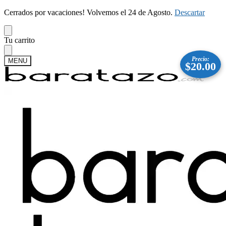
Cerrados por vacaciones! Volvemos el 24 de Agosto.
Descartar
Skip
Skip
Tu carrito
to
to
navigation
content
Precio:
MENU
$
20.00
Buscar
Buscar
por:
Mi cuenta