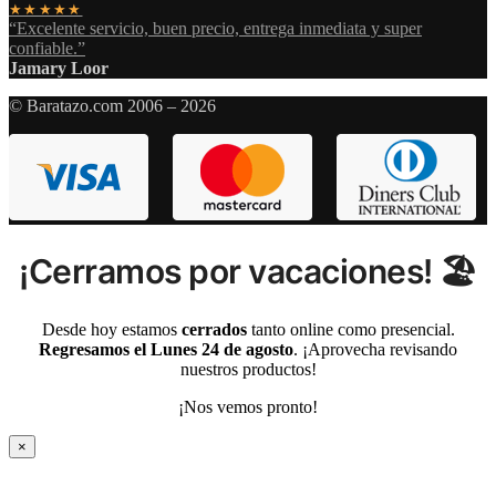
★★★★★
“Excelente servicio, buen precio, entrega inmediata y super
confiable.”
Jamary Loor
© Baratazo.com 2006 – 2026
¡Cerramos por vacaciones! 🏖️
Desde hoy estamos
cerrados
tanto online como presencial.
Regresamos el Lunes 24 de agosto
. ¡Aprovecha revisando
nuestros productos!
¡Nos vemos pronto!
×