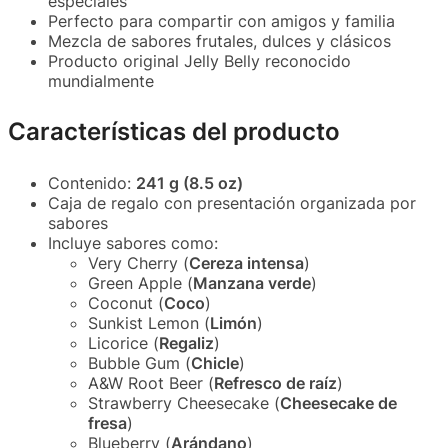
especiales
Perfecto para compartir con amigos y familia
Mezcla de sabores frutales, dulces y clásicos
Producto original Jelly Belly reconocido
mundialmente
Características del producto
Contenido:
241 g (8.5 oz)
Caja de regalo con presentación organizada por
sabores
Incluye sabores como:
Very Cherry (
Cereza intensa
)
Green Apple (
Manzana verde
)
Coconut (
Coco
)
Sunkist Lemon (
Limón
)
Licorice (
Regaliz
)
Bubble Gum (
Chicle
)
A&W Root Beer (
Refresco de raíz
)
Strawberry Cheesecake (
Cheesecake de
fresa
)
Blueberry (
Arándano
)