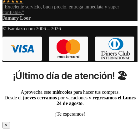
★★★★★
“Excelente servicio, buen precio, entrega inmediata y super
confiable.”
Jamary Loor
© Baratazo.com 2006 – 2026
¡Último día de atención! 🏖️
Aprovecha este
miércoles
para hacer tus compras.
Desde el
jueves cerramos
por vacaciones y
regresamos el Lunes
24 de agosto
.
¡Te esperamos!
×