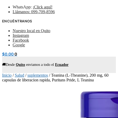
WhatsApp:
¡Click aquí!
Llámanos: 099-709-8596
ENCUÉNTRANOS
Nuestro local en Quito
Instagram
Facebook
Google
$
0.00
0
🚚Desde
Quito
enviamos
a todo el
Ecuador
Inicio
/
Salud
/
suplementos
/
Teanina (L-Theanine), 200 mg, 60
capsulas de liberacion rapida, Puritans Pride, L Teanina