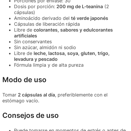
Porciones por envase: 30
Dosis por porción:
200 mg de L-teanina
(2
cápsulas)
Aminoácido derivado del
té verde japonés
Cápsulas de liberación rápida
Libre de
colorantes, sabores y edulcorantes
artificiales
Sin conservantes
Sin azúcar, almidón ni sodio
Libre de
leche, lactosa, soya, gluten, trigo,
levadura y pescado
Fórmula limpia y de alta pureza
Modo de uso
Tomar
2 cápsulas al día
, preferiblemente con el
estómago vacío.
Consejos de uso
Puede tomarse en momentos de estrés o antes de