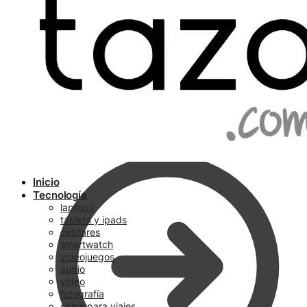
Ir a pagar
Inicio
Tecnología
laptops
tablets y ipads
celulares
smartwatch
videojuegos
audio
video
fotografía
chips para viajes