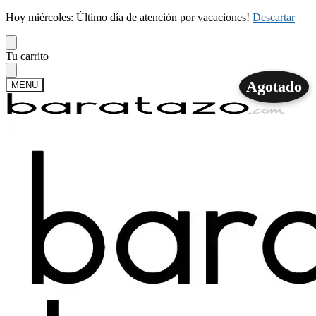
Hoy miércoles: Último día de atención por vacaciones!
Descartar
Skip
Skip
Tu carrito
to
to
navigation
content
Agotado
MENU
Buscar
Buscar
por:
Mi cuenta