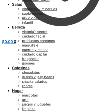
Salud
vitaminas y minerales
suplementos
alivio dolor
infantil
Belleza
victoria’s secret
cuidado facial
productos coreanos
$
0.00
0
maquillaje
cuerpo y manos
cuidado capilar
fragancias
jabones
Golosinas
chocolates
dulces y jelly beans
snacks salados
licores
Hogar
mascotas
arte
juegos y juguetes
limpieza