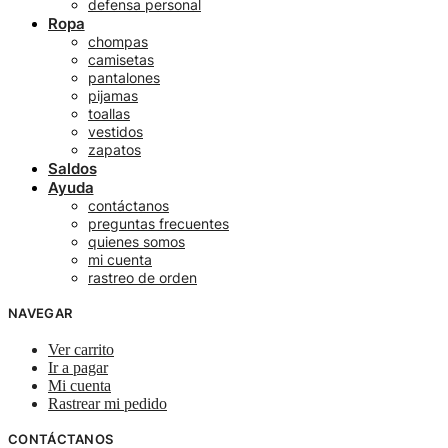
defensa personal
Ropa
chompas
camisetas
pantalones
pijamas
toallas
vestidos
zapatos
Saldos
Ayuda
contáctanos
preguntas frecuentes
quienes somos
mi cuenta
rastreo de orden
NAVEGAR
Ver carrito
Ir a pagar
Mi cuenta
Rastrear mi pedido
CONTÁCTANOS